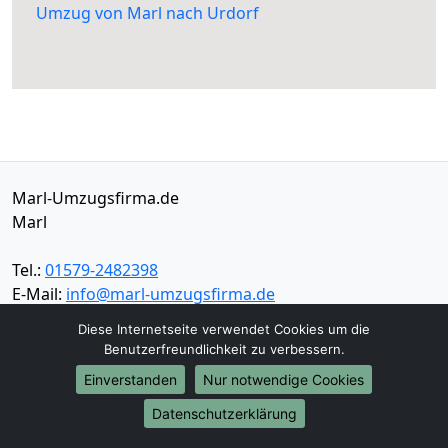
Umzug von Marl nach Urdorf
Marl-Umzugsfirma.de
Marl
Tel.:
01579-2482398
E-Mail:
info@marl-umzugsfirma.de
Diese Internetseite verwendet Cookies um die
Öffnungszeiten:
Mo - Sa: 08:30 - 16:00 Uhr
Benutzerfreundlichkeit zu verbessern.
Einverstanden
Nur notwendige Cookies
Impressum
Datenschutz
Datenschutzerklärung