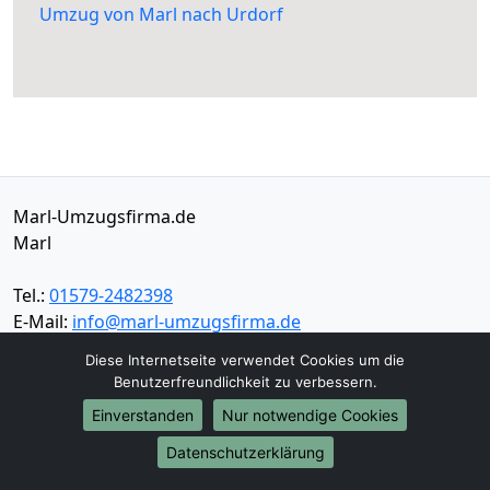
Umzug von Marl nach Urdorf
Marl-Umzugsfirma.de
Marl
Tel.:
01579-2482398
E-Mail:
info@marl-umzugsfirma.de
Diese Internetseite verwendet Cookies um die
Öffnungszeiten:
Mo - Sa: 08:30 - 16:00 Uhr
Benutzerfreundlichkeit zu verbessern.
Einverstanden
Nur notwendige Cookies
Impressum
Datenschutz
Datenschutzerklärung