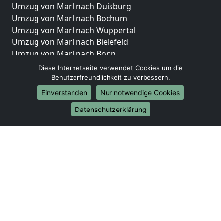
Umzug von Marl nach Duisburg
Umzug von Marl nach Bochum
Umzug von Marl nach Wuppertal
Umzug von Marl nach Bielefeld
Umzug von Marl nach Bonn
Umzug von Marl nach Münster
Diese Internetseite verwendet Cookies um die
Benutzerfreundlichkeit zu verbessern.
Internationale-Umzüge
Einverstanden
Nur notwendige Cookies
Umzug von Marl nach Brasilien
Datenschutzerklärung
Umzug von Marl nach Brunei Darussalam
Umzug von Marl nach Burkina Faso
Umzug von Marl nach Burundi
Umzug von Marl nach Chile
Umzug von Marl nach China
Umzug von Marl nach Cookinseln
Umzug von Marl nach Costa Rica
Umzug von Marl nach Curaçao
Umzug von Marl nach Demokratische Republik
Kongo