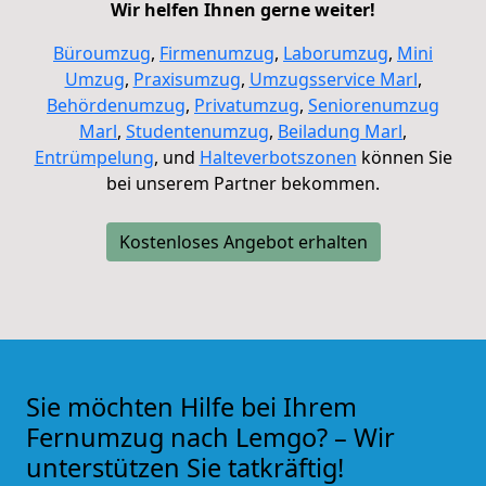
Wir helfen Ihnen gerne weiter!
Büroumzug
,
Firmenumzug
,
Laborumzug
,
Mini
Umzug
,
Praxisumzug
,
Umzugsservice Marl
,
Behördenumzug
,
Privatumzug
,
Seniorenumzug
Marl
,
Studentenumzug
,
Beiladung
Marl
,
Entrümpelung
, und
Halteverbotszonen
können Sie
bei unserem Partner bekommen.
Kostenloses Angebot erhalten
Sie möchten Hilfe bei Ihrem
Fernumzug nach Lemgo? – Wir
unterstützen Sie tatkräftig!