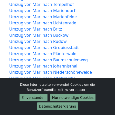
Umzug von Marl nach Tempelhof
Umzug von Marl nach Mariendorf
Umzug von Marl nach Marienfelde
Umzug von Marl nach Lichtenrade
Umzug von Marl nach Britz
Umzug von Marl nach Buckow
Umzug von Marl nach Rudow
Umzug von Marl nach Gropiusstadt
Umzug von Marl nach Plänterwald
Umzug von Marl nach Baumschulenweg
Umzug von Marl nach Johannisthal
Umzug von Marl nach Niederschöneweide
Umzug von Marl nach Altglienicke
Umzug von Marl nach Adlershof
Diese Internetseite verwendet Cookies um die
Benutzerfreundlichkeit zu verbessern.
Umzug von Marl nach Bohnsdorf
Umzug von Marl nach Oberschöneweide
Einverstanden
Nur notwendige Cookies
Umzug von Marl nach Köpenick
Datenschutzerklärung
Umzug von Marl nach Friedrichshagen