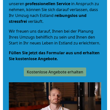
unseren
professionellen Service
in Anspruch zu
nehmen, können Sie sich darauf verlassen, dass
Ihr Umzug nach Estland
reibungslos und
stressfrei
verläuft.
Wir freuen uns darauf, Ihnen bei der Planung
Ihres Umzugs behilflich zu sein und Ihnen den
Start in Ihr neues Leben in Estland zu erleichtern.
Füllen Sie jetzt das Formular aus und erhalten
Sie kostenlose Angebote.
Kostenlose Angebote erhalten