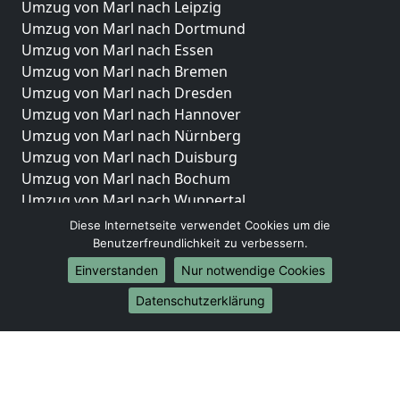
Umzug von Marl nach Leipzig
Umzug von Marl nach Dortmund
Umzug von Marl nach Essen
Umzug von Marl nach Bremen
Umzug von Marl nach Dresden
Umzug von Marl nach Hannover
Umzug von Marl nach Nürnberg
Umzug von Marl nach Duisburg
Umzug von Marl nach Bochum
Umzug von Marl nach Wuppertal
Umzug von Marl nach Bielefeld
Diese Internetseite verwendet Cookies um die
Umzug von Marl nach Bonn
Benutzerfreundlichkeit zu verbessern.
Umzug von Marl nach Münster
Einverstanden
Nur notwendige Cookies
Internationale-Umzüge
Datenschutzerklärung
Umzug von Marl nach Brasilien
Umzug von Marl nach Brunei Darussalam
Umzug von Marl nach Burkina Faso
Umzug von Marl nach Burundi