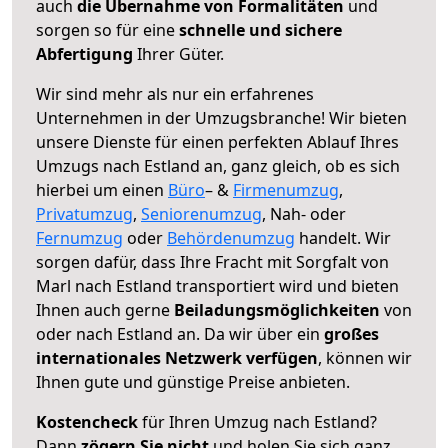
auch
die Übernahme von Formalitäten
und
sorgen so für eine
schnelle und sichere
Abfertigung
Ihrer Güter.
Wir sind mehr als nur ein erfahrenes
Unternehmen in der Umzugsbranche! Wir bieten
unsere Dienste für einen perfekten Ablauf Ihres
Umzugs nach Estland an, ganz gleich, ob es sich
hierbei um einen
Büro
– &
Firmenumzug
,
Privatumzug
,
Seniorenumzug
, Nah- oder
Fernumzug
oder
Behördenumzug
handelt. Wir
sorgen dafür, dass Ihre Fracht mit Sorgfalt von
Marl nach Estland transportiert wird und bieten
Ihnen auch gerne
Beiladungsmöglichkeiten
von
oder nach Estland an. Da wir über ein
großes
internationales Netzwerk verfügen
, können wir
Ihnen gute und günstige Preise anbieten.
Kostencheck
für Ihren Umzug nach Estland?
Dann
zögern Sie nicht
und holen Sie sich ganz