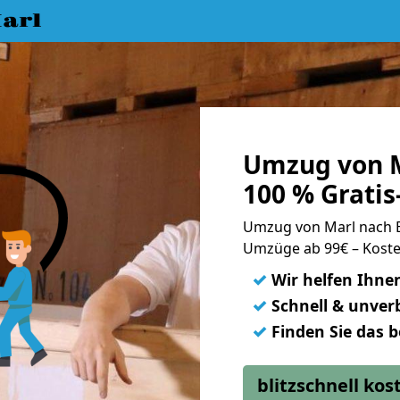
arl
Umzug von 
100 % Grati
Umzug von Marl nach
Umzüge ab 99€ – Koste
✓
Wir helfen Ihne
✓
Schnell & unverb
✓
Finden Sie das 
blitzschnell ko