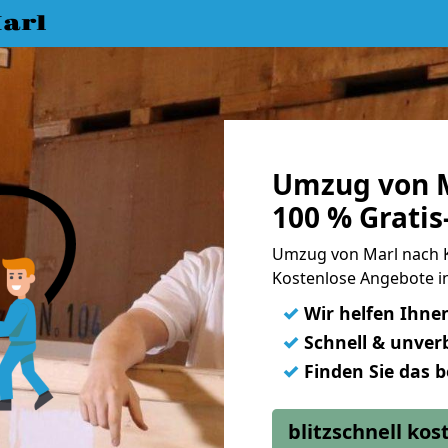
arl
Umzug von M
100 % Grati
Umzug von Marl nach 
Kostenlose Angebote in
✓
Wir helfen Ihne
✓
Schnell & unverb
✓
Finden Sie das 
blitzschnell ko