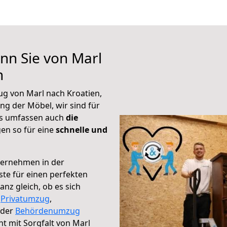
nn Sie von Marl
n
ug von Marl nach Kroatien,
g der Möbel, wir sind für
ks umfassen auch
die
en so für eine
schnelle und
ternehmen in der
te für einen perfekten
nz gleich, ob es sich
,
Privatumzug
,
der
Behördenumzug
ht mit Sorgfalt von Marl