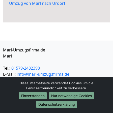
Umzug von Marl nach Urdorf
Marl-Umzugsfirma.de
Marl
Tel.:
01579-2482398
E-Mail:
info@marl-umzugsfirma.de
Diese Internetseite verwendet Cookies um die
Öffnungszeiten:
Mo - Sa: 08:30 - 16:00 Uhr
Benutzerfreundlichkeit zu verbessern.
Einverstanden
Nur notwendige Cookies
Impressum
Datenschutz
Datenschutzerklärung