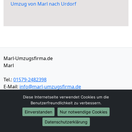
Umzug von Marl nach Urdorf
Marl-Umzugsfirma.de
Marl
Tel.:
01579-2482398
E-Mail:
info@marl-umzugsfirma.de
Diese Internetseite verwendet Cookies um die
Öffnungszeiten:
Mo - Sa: 08:30 - 16:00 Uhr
Benutzerfreundlichkeit zu verbessern.
Einverstanden
Nur notwendige Cookies
Impressum
Datenschutz
Datenschutzerklärung