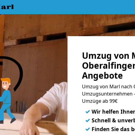
arl
Umzug von M
Oberalfingen
Angebote
Umzug von Marl nach O
Umzugsunternehmen - 
Umzüge ab 99€
✓
Wir helfen Ihne
✓
Schnell & unverb
✓
Finden Sie das 