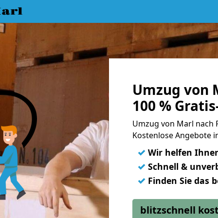
arl
Umzug von M
100 % Grati
Umzug von Marl nach 
Kostenlose Angebote i
✓
Wir helfen Ihne
✓
Schnell & unverb
✓
Finden Sie das 
blitzschnell ko