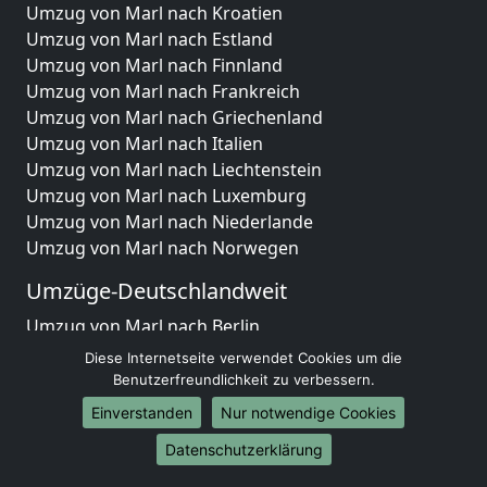
Umzug von Marl nach Kroatien
Umzug von Marl nach Estland
Umzug von Marl nach Finnland
Umzug von Marl nach Frankreich
Umzug von Marl nach Griechenland
Umzug von Marl nach Italien
Umzug von Marl nach Liechtenstein
Umzug von Marl nach Luxemburg
Umzug von Marl nach Niederlande
Umzug von Marl nach Norwegen
Umzüge-Deutschlandweit
Umzug von Marl nach Berlin
Umzug von Marl nach Hamburg
Diese Internetseite verwendet Cookies um die
Umzug von Marl nach München
Benutzerfreundlichkeit zu verbessern.
Umzug von Marl nach Köln
Einverstanden
Nur notwendige Cookies
Umzug von Marl nach Frankfurt am Main
Datenschutzerklärung
Umzug von Marl nach Stuttgart
Umzug von Marl nach Düsseldorf