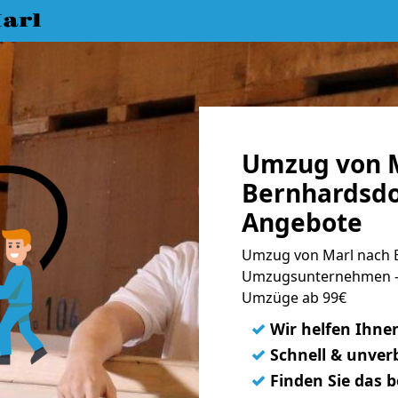
arl
Umzug von M
Bernhardsdor
Angebote
Umzug von Marl nach B
Umzugsunternehmen - 
Umzüge ab 99€
✓
Wir helfen Ihne
✓
Schnell & unverb
✓
Finden Sie das 