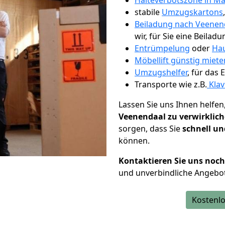
Halteverbotszone in Ma
stabile
Umzugskartons
Beiladung nach Veenen
wir, für Sie eine Beiladu
Entrümpelung
oder
Hau
Möbellift günstig miete
Umzugshelfer
, für das
Transporte wie z.B.
Klav
Lassen Sie uns Ihnen helfen
Veenendaal zu verwirklic
sorgen, dass Sie
schnell un
können.
Kontaktieren Sie uns noc
und unverbindliche Angebo
Kostenlo