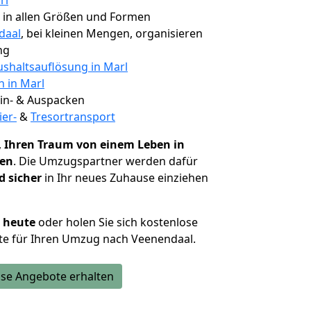
rl
, in allen Größen und Formen
daal
, bei kleinen Mengen, organisieren
ng
shaltsauflösung in Marl
n in Marl
 Ein- & Auspacken
ier-
&
Tresortransport
,
Ihren Traum von einem Leben in
hen
. Die Umzugspartner werden dafür
d sicher
in Ihr neues Zuhause einziehen
h heute
oder holen Sie sich kostenlose
te für Ihren Umzug nach Veenendaal.
se Angebote erhalten