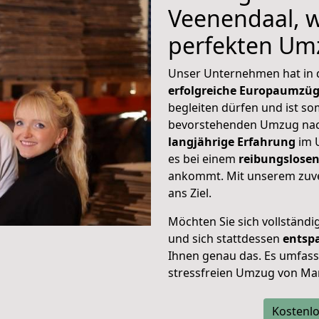
Veenendaal, w
perfekten Um
Unser Unternehmen hat in
erfolgreiche Europaumzü
begleiten dürfen und ist so
bevorstehenden Umzug nac
langjährige Erfahrung
im 
es bei einem
reibungslosen
ankommt. Mit unserem zuve
ans Ziel.
Möchten Sie sich vollständ
und sich stattdessen
entsp
Ihnen genau das. Es umfasst 
stressfreien Umzug von Ma
Kostenlo