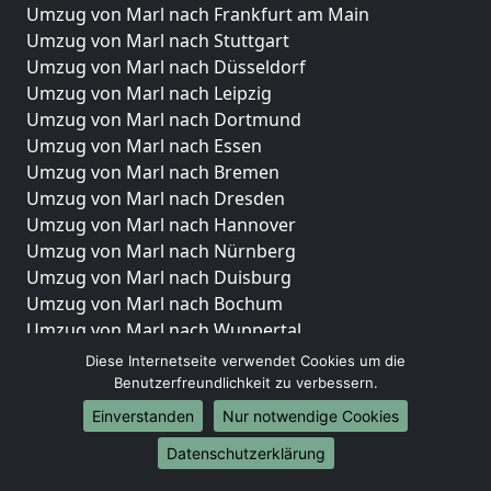
Umzug von Marl nach Frankfurt am Main
Umzug von Marl nach Stuttgart
Umzug von Marl nach Düsseldorf
Umzug von Marl nach Leipzig
Umzug von Marl nach Dortmund
Umzug von Marl nach Essen
Umzug von Marl nach Bremen
Umzug von Marl nach Dresden
Umzug von Marl nach Hannover
Umzug von Marl nach Nürnberg
Umzug von Marl nach Duisburg
Umzug von Marl nach Bochum
Umzug von Marl nach Wuppertal
Umzug von Marl nach Bielefeld
Diese Internetseite verwendet Cookies um die
Umzug von Marl nach Bonn
Benutzerfreundlichkeit zu verbessern.
Umzug von Marl nach Münster
Einverstanden
Nur notwendige Cookies
Internationale-Umzüge
Datenschutzerklärung
Umzug von Marl nach Brasilien