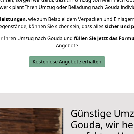
hten, sorgen wir dafür, dass Ihr Umzug von Marl nach G
werk plant Ihren Umzug oder Beiladung nach Gouda individu
leistungen
, wie zum Beispiel dem Verpacken und Einlager
genstände, können Sie sicher sein, dass alles
sicher und 
 für Ihren Umzug nach Gouda und
füllen Sie jetzt das Form
Angebote
Kostenlose Angebote erhalten
Günstige Umz
Gouda, wir he