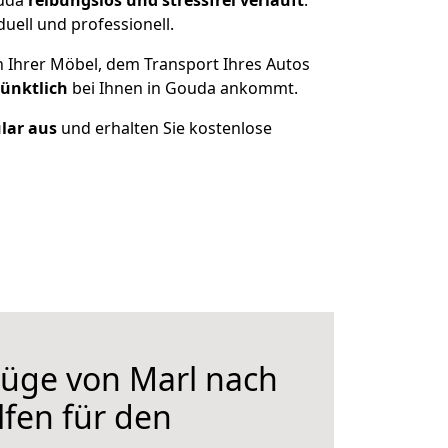
ouda
reibungslos und stressfrei
verläuft
.
ell und professionell.
n Ihrer Möbel, dem Transport Ihres Autos
pünktlich
bei Ihnen in Gouda ankommt.
ular aus
und erhalten Sie kostenlose
üge von Marl nach
lfen für den