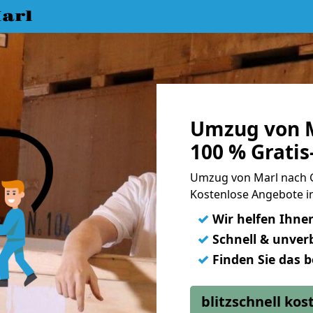
arl
Umzug von M
100 % Grati
Umzug von Marl nach 
Kostenlose Angebote in
✓
Wir helfen Ihne
✓
Schnell & unverb
✓
Finden Sie das 
blitzschnell ko