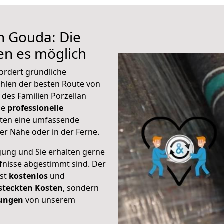
h Gouda: Die
n es möglich
ordert gründliche
hlen der besten Route von
des Familien Porzellan
ine
professionelle
eten eine umfassende
er Nähe oder in der Ferne.
gung und Sie erhalten gerne
rfnisse abgestimmt sind. Der
ist
kostenlos
und
steckten Kosten
, sondern
tungen
von unserem