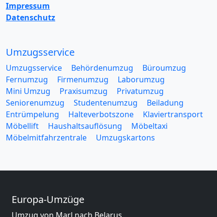
Impressum
Datenschutz
Umzugsservice
Umzugsservice
Behördenumzug
Büroumzug
Fernumzug
Firmenumzug
Laborumzug
Mini Umzug
Praxisumzug
Privatumzug
Seniorenumzug
Studentenumzug
Beiladung
Entrümpelung
Halteverbotszone
Klaviertransport
Möbellift
Haushaltsauflösung
Möbeltaxi
Möbelmitfahrzentrale
Umzugskartons
Europa-Umzüge
Umzug von Marl nach Belarus