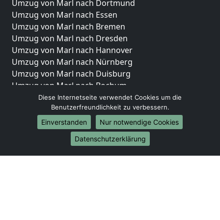
Umzug von Marl nach Dortmund
Umzug von Marl nach Essen
Umzug von Marl nach Bremen
Umzug von Marl nach Dresden
Umzug von Marl nach Hannover
Umzug von Marl nach Nürnberg
Umzug von Marl nach Duisburg
Umzug von Marl nach Bochum
Umzug von Marl nach Wuppertal
Diese Internetseite verwendet Cookies um die
Benutzerfreundlichkeit zu verbessern.
Umzug von Marl nach Bielefeld
Umzug von Marl nach Bonn
Einverstanden
Nur notwendige Cookies
Umzug von Marl nach Münster
Datenschutzerklärung
Internationale-Umzüge
Umzug von Marl nach Brasilien
Umzug von Marl nach Brunei Darussalam
Umzug von Marl nach Burkina Faso
Umzug von Marl nach Burundi
Umzug von Marl nach Chile