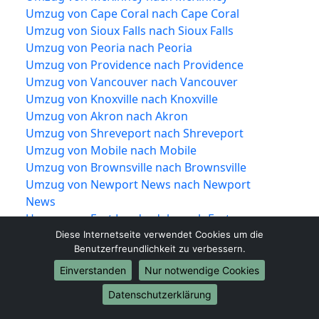
Umzug von Cape Coral nach Cape Coral
Umzug von Sioux Falls nach Sioux Falls
Umzug von Peoria nach Peoria
Umzug von Providence nach Providence
Umzug von Vancouver nach Vancouver
Umzug von Knoxville nach Knoxville
Umzug von Akron nach Akron
Umzug von Shreveport nach Shreveport
Umzug von Mobile nach Mobile
Umzug von Brownsville nach Brownsville
Umzug von Newport News nach Newport
News
Umzug von Fort Lauderdale nach Fort
Lauderdale
Diese Internetseite verwendet Cookies um die
Benutzerfreundlichkeit zu verbessern.
Umzug von Chattanooga nach Chattanooga
Umzug von Tempe nach Tempe
Einverstanden
Nur notwendige Cookies
Umzug von Aurora nach Aurora
Datenschutzerklärung
Umzug von Santa Rosa nach Santa Rosa