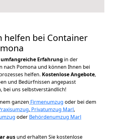
 helfen bei Container
Pomona
r
umfangreiche Erfahrung
in der
 nach Pomona und können Ihnen bei
prozesses helfen.
K
ostenlose Angebote
,
ben und Bedürfnissen angepasst
 bei uns selbstverständlich!
einem ganzen
Firmenumzug
oder bei dem
Praxisumzug
,
Privatumzug Marl
,
numzug
oder
Behördenumzug Marl
lar aus
und erhalten Sie kostenlose