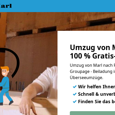
arl
Umzug von M
100 % Grati
Umzug von Marl nach P
Groupage - Beiladung i
Überseeumzüge.
✓
Wir helfen Ihne
✓
Schnell & unverb
✓
Finden Sie das 