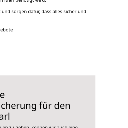
h Marl benötigt wird.
t und sorgen dafür, dass alles sicher und
gebote
e
icherung für den
rl
uen zu geben, kennen wir auch eine