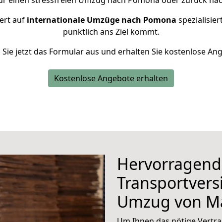
ür einen stressfreien Umzug nach Pomona oder zurück nac
ert auf
internationale Umzüge nach Pomona
spezialisier
pünktlich ans Ziel kommt.
n Sie jetzt das Formular aus und erhalten Sie kostenlose An
Kostenlose Angebote erhalten
Hervorragend
Transportvers
Umzug von Ma
Um Ihnen das nötige Vertra