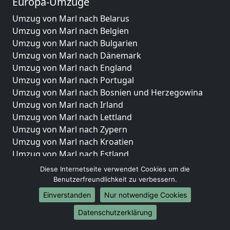
Europa-Umzüge
Umzug von Marl nach Belarus
Umzug von Marl nach Belgien
Umzug von Marl nach Bulgarien
Umzug von Marl nach Dänemark
Umzug von Marl nach England
Umzug von Marl nach Portugal
Umzug von Marl nach Bosnien und Herzegowina
Umzug von Marl nach Irland
Umzug von Marl nach Lettland
Umzug von Marl nach Zypern
Umzug von Marl nach Kroatien
Umzug von Marl nach Estland
Umzug von Marl nach Finnland
Diese Internetseite verwendet Cookies um die
Umzug von Marl nach Frankreich
Benutzerfreundlichkeit zu verbessern.
Umzug von Marl nach Griechenland
Einverstanden
Nur notwendige Cookies
Umzug von Marl nach Italien
Datenschutzerklärung
Umzug von Marl nach Liechtenstein
Umzug von Marl nach Luxemburg