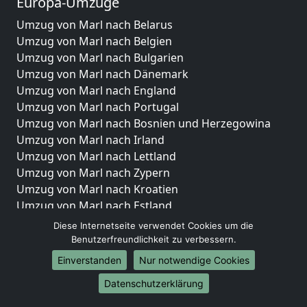
Europa-Umzüge
Umzug von Marl nach Belarus
Umzug von Marl nach Belgien
Umzug von Marl nach Bulgarien
Umzug von Marl nach Dänemark
Umzug von Marl nach England
Umzug von Marl nach Portugal
Umzug von Marl nach Bosnien und Herzegowina
Umzug von Marl nach Irland
Umzug von Marl nach Lettland
Umzug von Marl nach Zypern
Umzug von Marl nach Kroatien
Umzug von Marl nach Estland
Umzug von Marl nach Finnland
Diese Internetseite verwendet Cookies um die
Umzug von Marl nach Frankreich
Benutzerfreundlichkeit zu verbessern.
Umzug von Marl nach Griechenland
Einverstanden
Nur notwendige Cookies
Umzug von Marl nach Italien
Datenschutzerklärung
Umzug von Marl nach Liechtenstein
Umzug von Marl nach Luxemburg