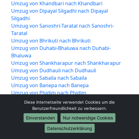
Umzug von Khandbari nach Khandbari
Umzug von Dipayal Silgadhi nach Dipayal
Silgadhi
Umzug von Sanoshri-Taratal nach Sanoshri-
Taratal
Umzug von Bhrikuti nach Bhrikuti
Umzug von Duhabi-Bhaluwa nach Duhabi-
Bhaluwa
Umzug von Shankharapur nach Shankharapur
Umzug von Dudhauli nach Dudhauli
Umzug von Sabaila nach Sabaila
Umzug von Banepa nach Banepa
Umzug von Phidim nach Phidim
Umzug von Chainpur nach Chainpur
Diese Internetseite verwendet Cookies um die
Umzug von Dakshinkali nach Dakshinkali
Benutzerfreundlichkeit zu verbessern.
Umzug von Waling nach Waling
Einverstanden
Nur notwendige Cookies
Umzug von Kolhabi nach Kolhabi
Datenschutzerklärung
Umzug von Bhimeshwar nach Bhimeshwar
Umzug von Mangalsen nach Mangalsen