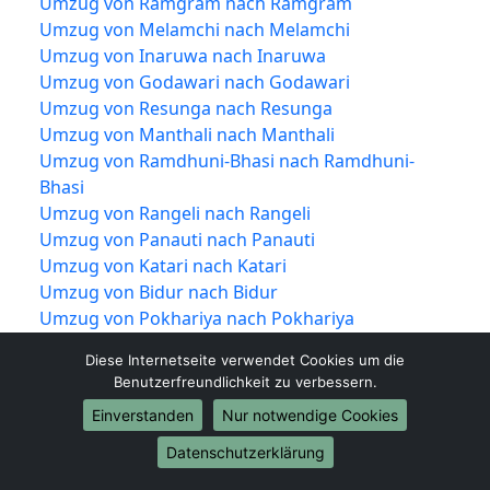
Umzug von Ramgram nach Ramgram
Umzug von Melamchi nach Melamchi
Umzug von Inaruwa nach Inaruwa
Umzug von Godawari nach Godawari
Umzug von Resunga nach Resunga
Umzug von Manthali nach Manthali
Umzug von Ramdhuni-Bhasi nach Ramdhuni-
Bhasi
Umzug von Rangeli nach Rangeli
Umzug von Panauti nach Panauti
Umzug von Katari nach Katari
Umzug von Bidur nach Bidur
Umzug von Pokhariya nach Pokhariya
Umzug von Khandbari nach Khandbari
Diese Internetseite verwendet Cookies um die
Umzug von Dipayal Silgadhi nach Dipayal
Benutzerfreundlichkeit zu verbessern.
Silgadhi
Einverstanden
Nur notwendige Cookies
Umzug von Sanoshri-Taratal nach Sanoshri-
Taratal
Datenschutzerklärung
Umzug von Bhrikuti nach Bhrikuti