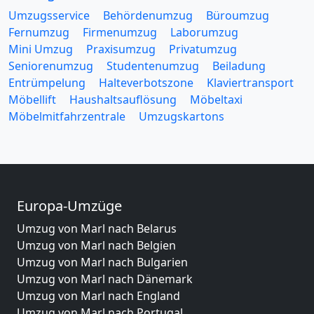
Umzugsservice
Behördenumzug
Büroumzug
Fernumzug
Firmenumzug
Laborumzug
Mini Umzug
Praxisumzug
Privatumzug
Seniorenumzug
Studentenumzug
Beiladung
Entrümpelung
Halteverbotszone
Klaviertransport
Möbellift
Haushaltsauflösung
Möbeltaxi
Möbelmitfahrzentrale
Umzugskartons
Europa-Umzüge
Umzug von Marl nach Belarus
Umzug von Marl nach Belgien
Umzug von Marl nach Bulgarien
Umzug von Marl nach Dänemark
Umzug von Marl nach England
Umzug von Marl nach Portugal