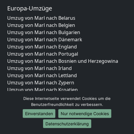
Europa-Umzüge
Umzug von Marl nach Belarus
Umzug von Marl nach Belgien
Umzug von Marl nach Bulgarien
Umzug von Marl nach Dänemark
Umzug von Marl nach England
Umzug von Marl nach Portugal
Umzug von Marl nach Bosnien und Herzegowina
Umzug von Marl nach Irland
Umzug von Marl nach Lettland
Umzug von Marl nach Zypern
Umzug von Marl nach Kroatien
Umzug von Marl nach Estland
Diese Internetseite verwendet Cookies um die
Umzug von Marl nach Finnland
Benutzerfreundlichkeit zu verbessern.
Umzug von Marl nach Frankreich
Einverstanden
Nur notwendige Cookies
Umzug von Marl nach Griechenland
Datenschutzerklärung
Umzug von Marl nach Italien
Umzug von Marl nach Liechtenstein