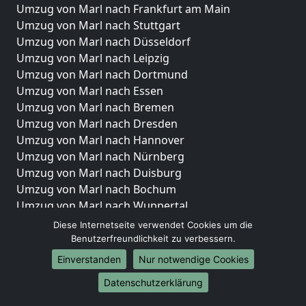
Umzug von Marl nach Frankfurt am Main
Umzug von Marl nach Stuttgart
Umzug von Marl nach Düsseldorf
Umzug von Marl nach Leipzig
Umzug von Marl nach Dortmund
Umzug von Marl nach Essen
Umzug von Marl nach Bremen
Umzug von Marl nach Dresden
Umzug von Marl nach Hannover
Umzug von Marl nach Nürnberg
Umzug von Marl nach Duisburg
Umzug von Marl nach Bochum
Umzug von Marl nach Wuppertal
Umzug von Marl nach Bielefeld
Diese Internetseite verwendet Cookies um die
Umzug von Marl nach Bonn
Benutzerfreundlichkeit zu verbessern.
Umzug von Marl nach Münster
Einverstanden
Nur notwendige Cookies
Internationale-Umzüge
Datenschutzerklärung
Umzug von Marl nach Brasilien