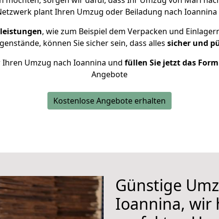
 möchten, sorgen wir dafür, dass Ihr Umzug von Marl nac
Netzwerk plant Ihren Umzug oder Beiladung nach Ioannina in
leistungen
, wie zum Beispiel dem Verpacken und Einlager
enstände, können Sie sicher sein, dass alles
sicher und p
für Ihren Umzug nach Ioannina und
füllen Sie jetzt das For
Angebote
Kostenlose Angebote erhalten
Günstige Umz
Ioannina, wir 