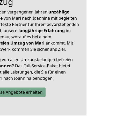
zug
 den vergangenen Jahren
unzählige
ge
von Marl nach Ioannina mit begleiten
rfekte Partner für Ihren bevorstehenden
ch unsere
langjährige Erfahrung
im
enau, worauf es bei einem
freien Umzug von Marl
ankommt. Mit
werk kommen Sie sicher ans Ziel.
ig von allen Umzugsbelangen befreien
annen?
Das Full-Service-Paket bietet
alle Leistungen, die Sie für einen
l nach Ioannina benötigen.
se Angebote erhalten