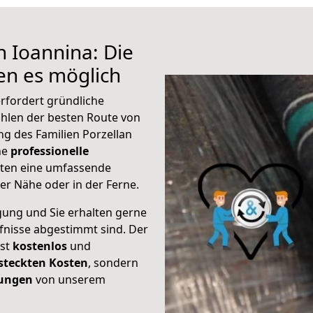
h Ioannina: Die
n es möglich
rfordert gründliche
hlen der besten Route von
ng des Familien Porzellan
ine
professionelle
eten eine umfassende
er Nähe oder in der Ferne.
gung und Sie erhalten gerne
rfnisse abgestimmt sind. Der
ist
kostenlos
und
steckten Kosten
, sondern
tungen
von unserem