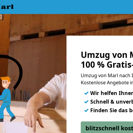
arl
Umzug von M
100 % Grati
Umzug von Marl nach 
Kostenlose Angebote in
✓
Wir helfen Ihne
✓
Schnell & unverb
✓
Finden Sie das 
blitzschnell ko