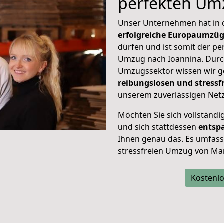
perfekten Um
Unser Unternehmen hat in
erfolgreiche Europaumzü
dürfen und ist somit der pe
Umzug nach Ioannina. Dur
Umzugssektor wissen wir g
reibungslosen und stress
unserem zuverlässigen Netz
Möchten Sie sich vollständ
und sich stattdessen
entsp
Ihnen genau das. Es umfasst 
stressfreien Umzug von Mar
Kostenlo