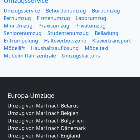
Umzugsservice
Umzugsservice
Behördenumzug
Büroumzug
Fernumzug
Firmenumzug
Laborumzug
Mini Umzug
Praxisumzug
Privatumzug
Seniorenumzug
Studentenumzug
Beiladung
Entrümpelung
Halteverbotszone
Klaviertransport
Möbellift
Haushaltsauflösung
Möbeltaxi
Möbelmitfahrzentrale
Umzugskartons
Europa-Umzüge
Umzug von Marl nach Belarus
Umzug von Marl nach Belgien
Umzug von Marl nach Bulgarien
Umzug von Marl nach Dänemark
Umzug von Marl nach England