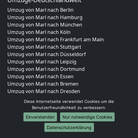
Umzug von Marl nach Berlin
Umzug von Marl nach Hamburg
Umzug von Marl nach München
Umzug von Marl nach Köln
Umzug von Marl nach Frankfurt am Main
Umzug von Marl nach Stuttgart
Umzug von Marl nach Düsseldorf
Umzug von Marl nach Leipzig
Umzug von Marl nach Dortmund
Umzug von Marl nach Essen
Umzug von Marl nach Bremen
Umzug von Marl nach Dresden
Umzug von Marl nach Hannover
Diese Internetseite verwendet Cookies um die
Umzug von Marl nach Nürnberg
Benutzerfreundlichkeit zu verbessern.
Umzug von Marl nach Duisburg
Einverstanden
Nur notwendige Cookies
Umzug von Marl nach Bochum
Datenschutzerklärung
Umzug von Marl nach Wuppertal
Umzug von Marl nach Bielefeld