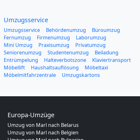
Umzugsservice
Umzugsservice
Behördenumzug
Büroumzug
Fernumzug
Firmenumzug
Laborumzug
Mini Umzug
Praxisumzug
Privatumzug
Seniorenumzug
Studentenumzug
Beiladung
Entrümpelung
Halteverbotszone
Klaviertransport
Möbellift
Haushaltsauflösung
Möbeltaxi
Möbelmitfahrzentrale
Umzugskartons
Europa-Umzüge
Umzug von Marl nach Belarus
Umzug von Marl nach Belgien