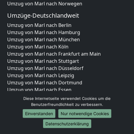
Umzug von Marl nach Norwegen
Umzüge-Deutschlandweit
Umzug von Marl nach Berlin
Umzug von Marl nach Hamburg
Umzug von Marl nach München
Umzug von Marl nach Köln
Umzug von Marl nach Frankfurt am Main
Umzug von Marl nach Stuttgart
Umzug von Marl nach Düsseldorf
Umzug von Marl nach Leipzig
Umzug von Marl nach Dortmund
Umzug von Marl nach Essen
Umzug von Marl nach Bremen
Diese Internetseite verwendet Cookies um die
Umzug von Marl nach Dresden
Benutzerfreundlichkeit zu verbessern.
Umzug von Marl nach Hannover
Einverstanden
Nur notwendige Cookies
Umzug von Marl nach Nürnberg
Datenschutzerklärung
Umzug von Marl nach Duisburg
Umzug von Marl nach Bochum