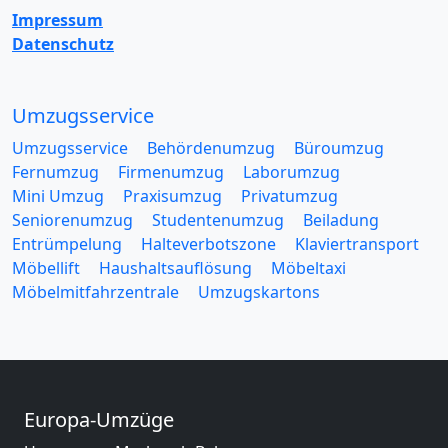
Impressum
Datenschutz
Umzugsservice
Umzugsservice
Behördenumzug
Büroumzug
Fernumzug
Firmenumzug
Laborumzug
Mini Umzug
Praxisumzug
Privatumzug
Seniorenumzug
Studentenumzug
Beiladung
Entrümpelung
Halteverbotszone
Klaviertransport
Möbellift
Haushaltsauflösung
Möbeltaxi
Möbelmitfahrzentrale
Umzugskartons
Europa-Umzüge