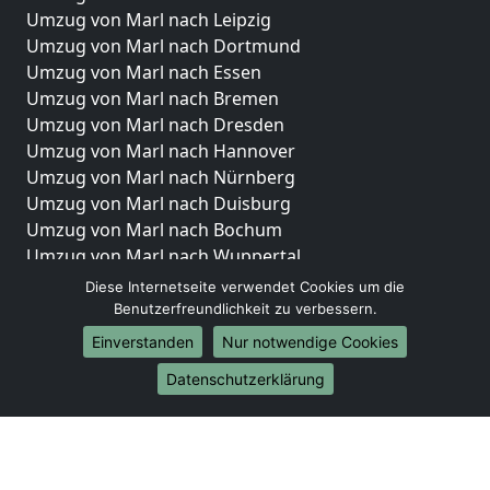
Umzug von Marl nach Leipzig
Umzug von Marl nach Dortmund
Umzug von Marl nach Essen
Umzug von Marl nach Bremen
Umzug von Marl nach Dresden
Umzug von Marl nach Hannover
Umzug von Marl nach Nürnberg
Umzug von Marl nach Duisburg
Umzug von Marl nach Bochum
Umzug von Marl nach Wuppertal
Umzug von Marl nach Bielefeld
Diese Internetseite verwendet Cookies um die
Umzug von Marl nach Bonn
Benutzerfreundlichkeit zu verbessern.
Umzug von Marl nach Münster
Einverstanden
Nur notwendige Cookies
Internationale-Umzüge
Datenschutzerklärung
Umzug von Marl nach Brasilien
Umzug von Marl nach Brunei Darussalam
Umzug von Marl nach Burkina Faso