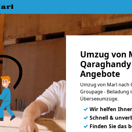
arl
Umzug von M
Qaraghandy 
Angebote
Umzug von Marl nach Q
Groupage - Beiladung i
Überseeumzüge.
✓
Wir helfen Ihne
✓
Schnell & unverb
✓
Finden Sie das 