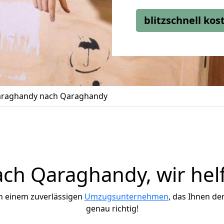
blitzschnell ko
raghandy nach Qaraghandy
h Qaraghandy, wir hel
h einem zuverlässigen
Umzugsunternehmen
, das Ihnen de
genau richtig!