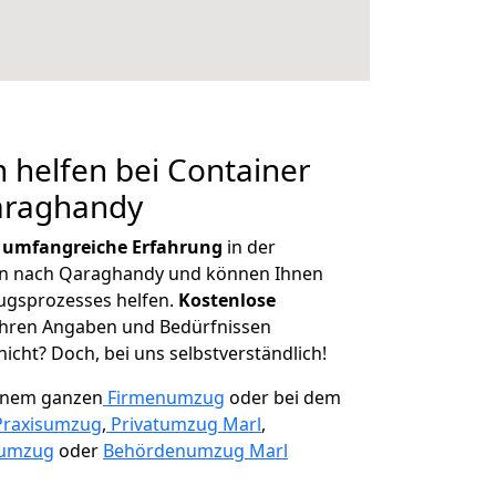
 helfen bei Container
araghandy
r
umfangreiche Erfahrung
in der
n nach Qaraghandy und können Ihnen
ugsprozesses helfen.
K
ostenlose
 Ihren Angaben und Bedürfnissen
icht? Doch, bei uns selbstverständlich!
einem ganzen
Firmenumzug
oder bei dem
Praxisumzug
,
Privatumzug Marl
,
numzug
oder
Behördenumzug Marl