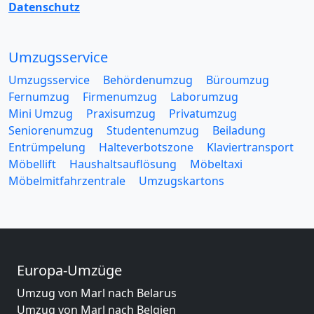
Datenschutz
Umzugsservice
Umzugsservice
Behördenumzug
Büroumzug
Fernumzug
Firmenumzug
Laborumzug
Mini Umzug
Praxisumzug
Privatumzug
Seniorenumzug
Studentenumzug
Beiladung
Entrümpelung
Halteverbotszone
Klaviertransport
Möbellift
Haushaltsauflösung
Möbeltaxi
Möbelmitfahrzentrale
Umzugskartons
Europa-Umzüge
Umzug von Marl nach Belarus
Umzug von Marl nach Belgien