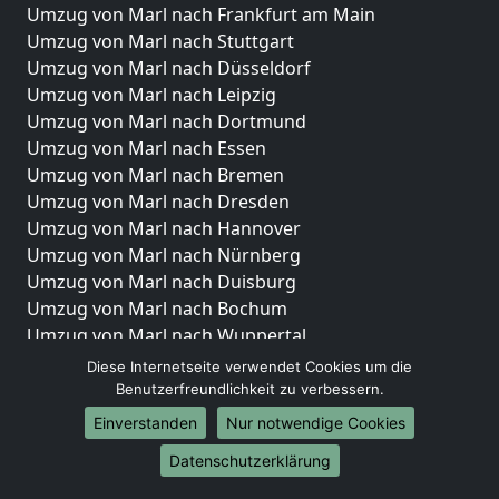
Umzug von Marl nach Frankfurt am Main
Umzug von Marl nach Stuttgart
Umzug von Marl nach Düsseldorf
Umzug von Marl nach Leipzig
Umzug von Marl nach Dortmund
Umzug von Marl nach Essen
Umzug von Marl nach Bremen
Umzug von Marl nach Dresden
Umzug von Marl nach Hannover
Umzug von Marl nach Nürnberg
Umzug von Marl nach Duisburg
Umzug von Marl nach Bochum
Umzug von Marl nach Wuppertal
Umzug von Marl nach Bielefeld
Diese Internetseite verwendet Cookies um die
Umzug von Marl nach Bonn
Benutzerfreundlichkeit zu verbessern.
Umzug von Marl nach Münster
Einverstanden
Nur notwendige Cookies
Internationale-Umzüge
Datenschutzerklärung
Umzug von Marl nach Brasilien