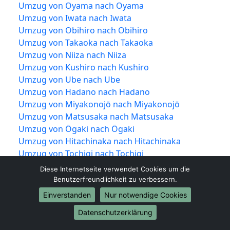
Umzug von Oyama nach Oyama
Umzug von Iwata nach Iwata
Umzug von Obihiro nach Obihiro
Umzug von Takaoka nach Takaoka
Umzug von Niiza nach Niiza
Umzug von Kushiro nach Kushiro
Umzug von Ube nach Ube
Umzug von Hadano nach Hadano
Umzug von Miyakonojō nach Miyakonojō
Umzug von Matsusaka nach Matsusaka
Umzug von Ōgaki nach Ōgaki
Umzug von Hitachinaka nach Hitachinaka
Umzug von Tochigi nach Tochigi
Umzug von Ueda nach Ueda
Diese Internetseite verwendet Cookies um die
Umzug von Kariya nach Kariya
Benutzerfreundlichkeit zu verbessern.
Umzug von Noda nach Noda
Einverstanden
Nur notwendige Cookies
Umzug von Kawanishi nach Kawanishi
Datenschutzerklärung
Umzug von Higashimurayama nach
Higashimurayama