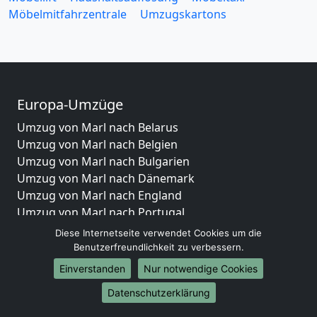
Möbelmitfahrzentrale
Umzugskartons
Europa-Umzüge
Umzug von Marl nach Belarus
Umzug von Marl nach Belgien
Umzug von Marl nach Bulgarien
Umzug von Marl nach Dänemark
Umzug von Marl nach England
Umzug von Marl nach Portugal
Umzug von Marl nach Bosnien und Herzegowina
Diese Internetseite verwendet Cookies um die
Umzug von Marl nach Irland
Benutzerfreundlichkeit zu verbessern.
Umzug von Marl nach Lettland
Einverstanden
Nur notwendige Cookies
Umzug von Marl nach Zypern
Datenschutzerklärung
Umzug von Marl nach Kroatien
Umzug von Marl nach Estland