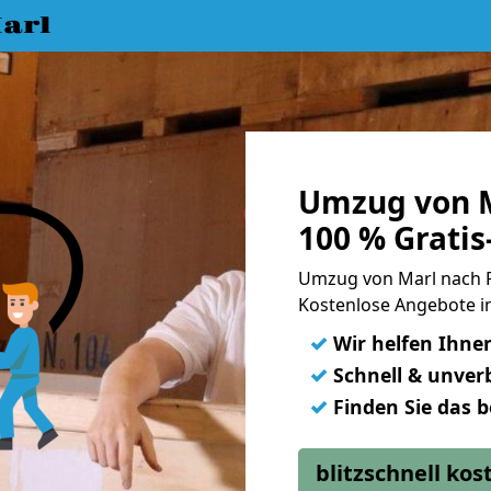
arl
Umzug von M
100 % Grati
Umzug von Marl nach 
Kostenlose Angebote i
✓
Wir helfen Ihne
✓
Schnell & unverb
✓
Finden Sie das 
blitzschnell ko