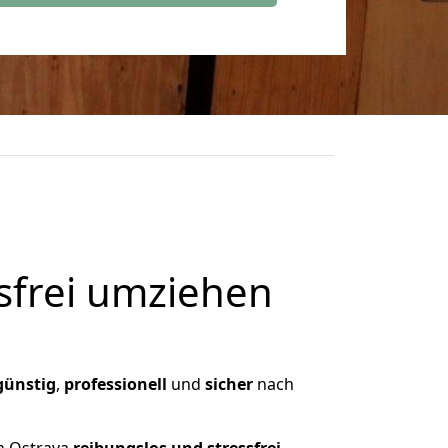
frei umziehen
günstig
,
professionell
und
sicher
nach