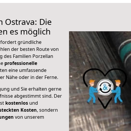
h Ostrava: Die
n es möglich
fordert gründliche
hlen der besten Route von
g des Familien Porzellan
ine
professionelle
eten eine umfassende
er Nähe oder in der Ferne.
gung und Sie erhalten gerne
rfnisse abgestimmt sind. Der
ist
kostenlos
und
steckten Kosten
, sondern
tungen
von unserem