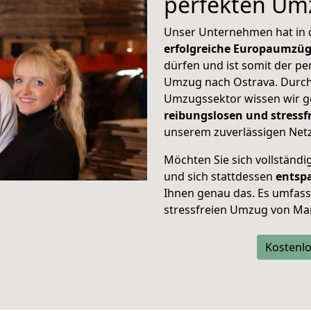
perfekten Um
Unser Unternehmen hat in
erfolgreiche Europaumzü
dürfen und ist somit der pe
Umzug nach Ostrava. Durc
Umzugssektor wissen wir g
reibungslosen und stress
unserem zuverlässigen Netz
Möchten Sie sich vollständ
und sich stattdessen
entsp
Ihnen genau das. Es umfasst 
stressfreien Umzug von Mar
Kostenlo