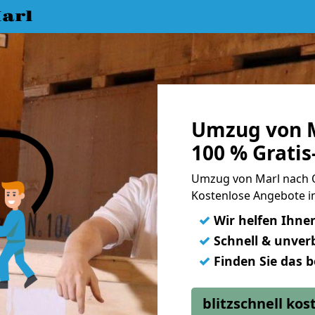
arl
Umzug von M
100 % Grati
Umzug von Marl nach 
Kostenlose Angebote in
✓
Wir helfen Ihne
✓
Schnell & unverb
✓
Finden Sie das 
blitzschnell ko