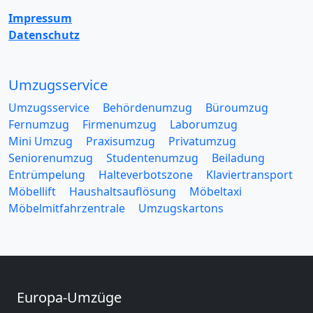
Impressum
Datenschutz
Umzugsservice
Umzugsservice
Behördenumzug
Büroumzug
Fernumzug
Firmenumzug
Laborumzug
Mini Umzug
Praxisumzug
Privatumzug
Seniorenumzug
Studentenumzug
Beiladung
Entrümpelung
Halteverbotszone
Klaviertransport
Möbellift
Haushaltsauflösung
Möbeltaxi
Möbelmitfahrzentrale
Umzugskartons
Europa-Umzüge