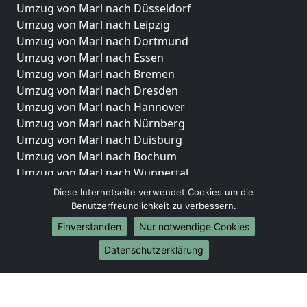
Umzug von Marl nach Düsseldorf
Umzug von Marl nach Leipzig
Umzug von Marl nach Dortmund
Umzug von Marl nach Essen
Umzug von Marl nach Bremen
Umzug von Marl nach Dresden
Umzug von Marl nach Hannover
Umzug von Marl nach Nürnberg
Umzug von Marl nach Duisburg
Umzug von Marl nach Bochum
Umzug von Marl nach Wuppertal
Umzug von Marl nach Bielefeld
Diese Internetseite verwendet Cookies um die
Umzug von Marl nach Bonn
Benutzerfreundlichkeit zu verbessern.
Umzug von Marl nach Münster
Einverstanden
Nur notwendige Cookies
Internationale-Umzüge
Datenschutzerklärung
Umzug von Marl nach Brasilien
Umzug von Marl nach Brunei Darussalam
Umzug von Marl nach Burkina Faso