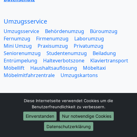
Umzugsservice
Umzugsservice
Behördenumzug
Büroumzug
Fernumzug
Firmenumzug
Laborumzug
Mini Umzug
Praxisumzug
Privatumzug
Seniorenumzug
Studentenumzug
Beiladung
Entrümpelung
Halteverbotszone
Klaviertransport
Möbellift
Haushaltsauflösung
Möbeltaxi
Möbelmitfahrzentrale
Umzugskartons
Diese Internetseite verwendet Cookies um die
Benutzerfreundlichkeit zu verbessern.
Europa-Umzüge
Einverstanden
Nur notwendige Cookies
Umzug von Marl nach Belarus
Datenschutzerklärung
Umzug von Marl nach Belgien