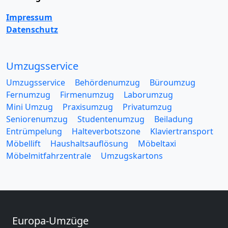
Impressum
Datenschutz
Umzugsservice
Umzugsservice
Behördenumzug
Büroumzug
Fernumzug
Firmenumzug
Laborumzug
Mini Umzug
Praxisumzug
Privatumzug
Seniorenumzug
Studentenumzug
Beiladung
Entrümpelung
Halteverbotszone
Klaviertransport
Möbellift
Haushaltsauflösung
Möbeltaxi
Möbelmitfahrzentrale
Umzugskartons
Europa-Umzüge