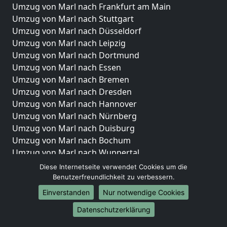
Umzug von Marl nach Frankfurt am Main
Umzug von Marl nach Stuttgart
Umzug von Marl nach Düsseldorf
Umzug von Marl nach Leipzig
Umzug von Marl nach Dortmund
Umzug von Marl nach Essen
Umzug von Marl nach Bremen
Umzug von Marl nach Dresden
Umzug von Marl nach Hannover
Umzug von Marl nach Nürnberg
Umzug von Marl nach Duisburg
Umzug von Marl nach Bochum
Umzug von Marl nach Wuppertal
Umzug von Marl nach Bielefeld
Diese Internetseite verwendet Cookies um die
Umzug von Marl nach Bonn
Benutzerfreundlichkeit zu verbessern.
Umzug von Marl nach Münster
Einverstanden
Nur notwendige Cookies
Internationale-Umzüge
Datenschutzerklärung
Umzug von Marl nach Brasilien