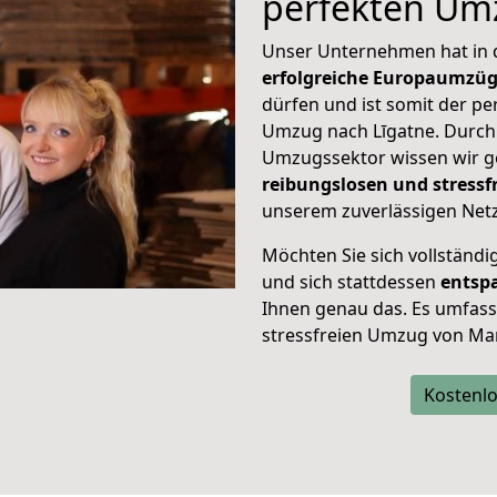
perfekten Um
Unser Unternehmen hat in
erfolgreiche Europaumzü
dürfen und ist somit der pe
Umzug nach Līgatne. Durc
Umzugssektor wissen wir g
reibungslosen und stress
unserem zuverlässigen Netz
Möchten Sie sich vollständ
und sich stattdessen
entsp
Ihnen genau das. Es umfasst 
stressfreien Umzug von Mar
Kostenlo