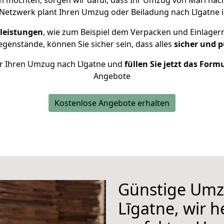
 möchten, sorgen wir dafür, dass Ihr Umzug von Marl nac
Netzwerk plant Ihren Umzug oder Beiladung nach Līgatne in
leistungen
, wie zum Beispiel dem Verpacken und Einlager
enstände, können Sie sicher sein, dass alles
sicher und p
für Ihren Umzug nach Līgatne und
füllen Sie jetzt das Form
Angebote
Kostenlose Angebote erhalten
Günstige Umz
Līgatne, wir h