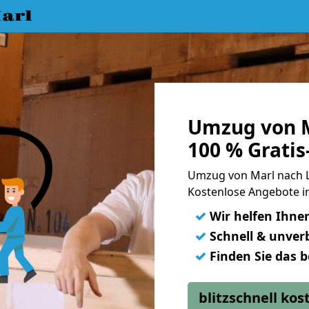
arl
Umzug von M
100 % Grati
Umzug von Marl nach 
Kostenlose Angebote in
✓
Wir helfen Ihne
✓
Schnell & unverb
✓
Finden Sie das 
blitzschnell ko