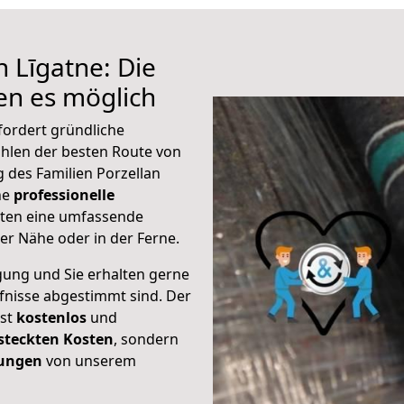
 Līgatne: Die
n es möglich
fordert gründliche
hlen der besten Route von
 des Familien Porzellan
ine
professionelle
eten eine umfassende
er Nähe oder in der Ferne.
gung und Sie erhalten gerne
rfnisse abgestimmt sind. Der
ist
kostenlos
und
steckten Kosten
, sondern
tungen
von unserem