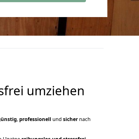
frei umziehen
günstig
,
professionell
und
sicher
nach