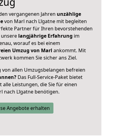
zug
 den vergangenen Jahren
unzählige
ge
von Marl nach Līgatne mit begleiten
rfekte Partner für Ihren bevorstehenden
h unsere
langjährige Erfahrung
im
enau, worauf es bei einem
freien Umzug von Marl
ankommt. Mit
werk kommen Sie sicher ans Ziel.
ig von allen Umzugsbelangen befreien
annen?
Das Full-Service-Paket bietet
alle Leistungen, die Sie für einen
l nach Līgatne benötigen.
se Angebote erhalten