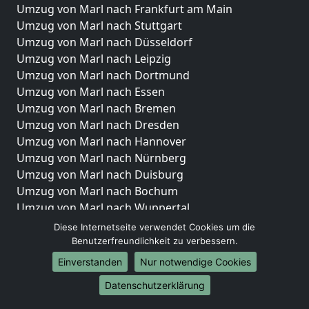
Umzug von Marl nach Frankfurt am Main
Umzug von Marl nach Stuttgart
Umzug von Marl nach Düsseldorf
Umzug von Marl nach Leipzig
Umzug von Marl nach Dortmund
Umzug von Marl nach Essen
Umzug von Marl nach Bremen
Umzug von Marl nach Dresden
Umzug von Marl nach Hannover
Umzug von Marl nach Nürnberg
Umzug von Marl nach Duisburg
Umzug von Marl nach Bochum
Umzug von Marl nach Wuppertal
Umzug von Marl nach Bielefeld
Diese Internetseite verwendet Cookies um die
Umzug von Marl nach Bonn
Benutzerfreundlichkeit zu verbessern.
Umzug von Marl nach Münster
Einverstanden
Nur notwendige Cookies
Internationale-Umzüge
Datenschutzerklärung
Umzug von Marl nach Brasilien