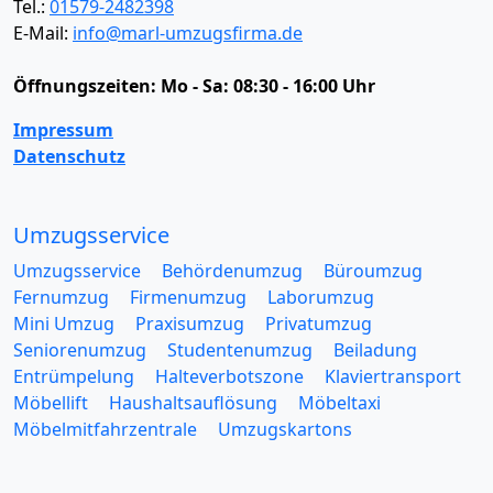
Tel.:
01579-2482398
E-Mail:
info@marl-umzugsfirma.de
Öffnungszeiten:
Mo - Sa: 08:30 - 16:00 Uhr
Impressum
Datenschutz
Umzugsservice
Umzugsservice
Behördenumzug
Büroumzug
Fernumzug
Firmenumzug
Laborumzug
Mini Umzug
Praxisumzug
Privatumzug
Seniorenumzug
Studentenumzug
Beiladung
Entrümpelung
Halteverbotszone
Klaviertransport
Möbellift
Haushaltsauflösung
Möbeltaxi
Möbelmitfahrzentrale
Umzugskartons