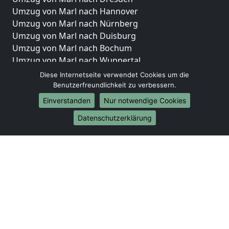
Umzug von Marl nach Hannover
Umzug von Marl nach Nürnberg
Umzug von Marl nach Duisburg
Umzug von Marl nach Bochum
Umzug von Marl nach Wuppertal
Umzug von Marl nach Bielefeld
Diese Internetseite verwendet Cookies um die
Umzug von Marl nach Bonn
Benutzerfreundlichkeit zu verbessern.
Umzug von Marl nach Münster
Einverstanden
Nur notwendige Cookies
Internationale-Umzüge
Datenschutzerklärung
Umzug von Marl nach Brasilien
Umzug von Marl nach Brunei Darussalam
Umzug von Marl nach Burkina Faso
Umzug von Marl nach Burundi
Umzug von Marl nach Chile
Umzug von Marl nach China
Umzug von Marl nach Cookinseln
Umzug von Marl nach Costa Rica