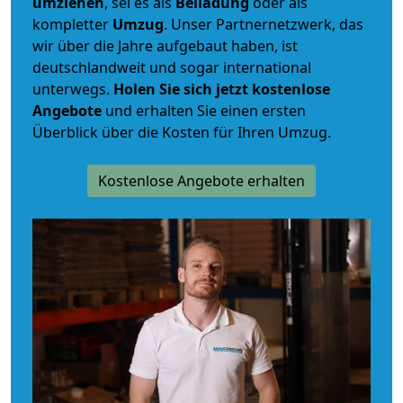
umziehen
, sei es als
Beiladung
oder als
kompletter
Umzug
. Unser Partnernetzwerk, das
wir über die Jahre aufgebaut haben, ist
deutschlandweit und sogar international
unterwegs.
Holen Sie sich jetzt kostenlose
Angebote
und erhalten Sie einen ersten
Überblick über die Kosten für Ihren Umzug.
Kostenlose Angebote erhalten