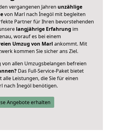
 den vergangenen Jahren
unzählige
ge
von Marl nach İnegöl mit begleiten
rfekte Partner für Ihren bevorstehenden
 unsere
langjährige Erfahrung
im
enau, worauf es bei einem
freien Umzug von Marl
ankommt. Mit
werk kommen Sie sicher ans Ziel.
ig von allen Umzugsbelangen befreien
annen?
Das Full-Service-Paket bietet
alle Leistungen, die Sie für einen
l nach İnegöl benötigen.
se Angebote erhalten