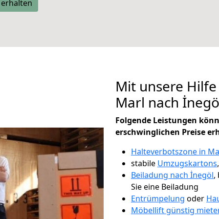
 erhalten
Mit unsere Hilfe
Marl nach İneg
Folgende Leistungen könn
erschwinglichen Preise er
Halteverbotszone in Ma
stabile
Umzugskartons
Beiladung nach İnegöl
,
Sie eine Beiladung
Entrümpelung
oder
Hau
Möbellift günstig miete