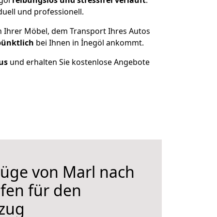
egöl
reibungslos und stressfrei
verläuft
.
ell und professionell.
n Ihrer Möbel, dem Transport Ihres Autos
pünktlich
bei Ihnen in İnegöl ankommt.
aus
und erhalten Sie kostenlose Angebote
üge von Marl nach
lfen für den
zug