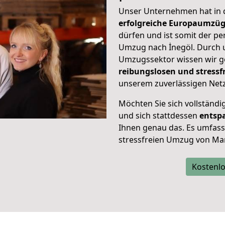
Unser Unternehmen hat in
erfolgreiche Europaumzü
dürfen und ist somit der pe
Umzug nach İnegöl. Durch
Umzugssektor wissen wir g
reibungslosen und stress
unserem zuverlässigen Netz
Möchten Sie sich vollständ
und sich stattdessen
entsp
Ihnen genau das. Es umfasst 
stressfreien Umzug von Mar
Kostenlo