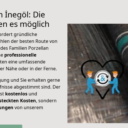
 İnegöl: Die
n es möglich
ordert gründliche
hlen der besten Route von
des Familien Porzellan
ine
professionelle
eten eine umfassende
er Nähe oder in der Ferne.
gung und Sie erhalten gerne
rfnisse abgestimmt sind. Der
ist
kostenlos
und
steckten Kosten
, sondern
tungen
von unserem