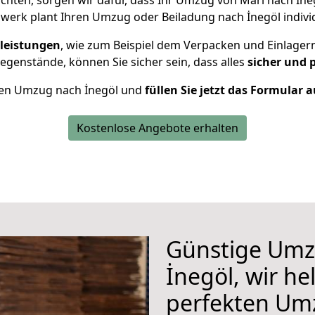
hten, sorgen wir dafür, dass Ihr Umzug von Marl nach İn
werk plant Ihren Umzug oder Beiladung nach İnegöl individu
leistungen
, wie zum Beispiel dem Verpacken und Einlager
genstände, können Sie sicher sein, dass alles
sicher und 
Ihren Umzug nach İnegöl und
füllen Sie jetzt das Formular 
Kostenlose Angebote erhalten
Günstige Umz
İnegöl, wir he
perfekten Um