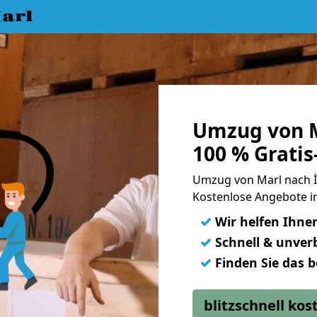
arl
Umzug von M
100 % Grati
Umzug von Marl nach 
Kostenlose Angebote in
✓
Wir helfen Ihne
✓
Schnell & unverb
✓
Finden Sie das 
blitzschnell ko