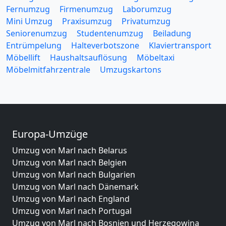
Fernumzug
Firmenumzug
Laborumzug
Mini Umzug
Praxisumzug
Privatumzug
Seniorenumzug
Studentenumzug
Beiladung
Entrümpelung
Halteverbotszone
Klaviertransport
Möbellift
Haushaltsauflösung
Möbeltaxi
Möbelmitfahrzentrale
Umzugskartons
Europa-Umzüge
Umzug von Marl nach Belarus
Umzug von Marl nach Belgien
Umzug von Marl nach Bulgarien
Umzug von Marl nach Dänemark
Umzug von Marl nach England
Umzug von Marl nach Portugal
Umzug von Marl nach Bosnien und Herzegowina