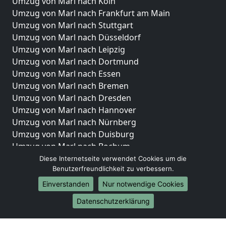
Umzug von Marl nach Köln
Umzug von Marl nach Frankfurt am Main
Umzug von Marl nach Stuttgart
Umzug von Marl nach Düsseldorf
Umzug von Marl nach Leipzig
Umzug von Marl nach Dortmund
Umzug von Marl nach Essen
Umzug von Marl nach Bremen
Umzug von Marl nach Dresden
Umzug von Marl nach Hannover
Umzug von Marl nach Nürnberg
Umzug von Marl nach Duisburg
Umzug von Marl nach Bochum
Umzug von Marl nach Wuppertal
Diese Internetseite verwendet Cookies um die
Benutzerfreundlichkeit zu verbessern.
Umzug von Marl nach Bielefeld
Umzug von Marl nach Bonn
Einverstanden
Nur notwendige Cookies
Umzug von Marl nach Münster
Datenschutzerklärung
Internationale-Umzüge